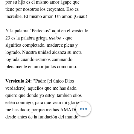
por su hijo es el mismo amor ágape que 
tiene por nosotros los creyentes. Eso es 
increíble. El mismo amor. Un amor. ¡Guau! 
Y la palabra "Perfectos" aquí en el versículo 
23 es la palabra griega 
teleioo
 - que 
significa completado, madurez plena y 
logrado. Nuestra unidad alcanza su meta 
lograda cuando estamos caminando 
plenamente en amor juntos como uno.
Versículo 24:
 "Padre [el único Dios 
verdadero], aquellos que me has dado, 
quiero que donde yo estoy, también ellos 
estén conmigo, para que vean mi gloria que 
me has dado; porque me has AMADO 
desde antes de la fundación del mundo". 
"Amado" = 
ἠγάπησάς
 (ēgapēsas) - 